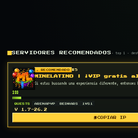
· top 1 · des
SERVIDORES RECOMENDADOS
#5
★ RECOMENDADO
MINELATINO | ¡VIP gratis a
Si estas buscando una experiencia diferente, entonces 
233
QUESTS
ARENAPVP
BEDWARS
1VS1
V 1.7-26.2
COPIAR IP