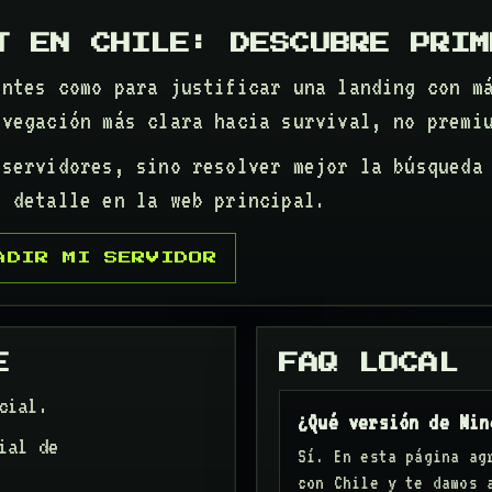
T EN CHILE: DESCUBRE PRIM
entes como para justificar una landing con m
avegación más clara hacia survival, no premi
 servidores, sino resolver mejor la búsqueda
s detalle en la web principal.
ADIR MI SERVIDOR
E
FAQ LOCAL
cial.
¿Qué versión de Min
ial de
Sí. En esta página ag
con Chile y te damos 