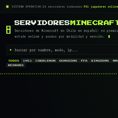
SISTEMA OPERATIVO
·
26 servidores indexados
·
551 jugadores online
SERVIDORES
MINECRAF
Servidores de Minecraft en Chile en español: no premi
estado online y acceso por modalidad y versión.
▸
TODOS
1VS1
COBBLEMON
DUNGEONS
FFA
KINGDOMS
MM
BEDWARS