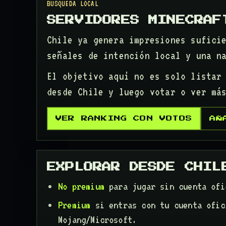
BUSQUEDA LOCAL
SERVIDORES MINECRAF
Chile ya genera impresiones sufici
señales de intención local y una n
El objetivo aquí no es solo listar
desde Chile y luego votar o ver má
VER RANKING CON VOTOS
AÑ
EXPLORAR DESDE CHIL
No premium
para jugar sin cuenta ofi
Premium
si entras con tu cuenta ofic
Mojang/Microsoft.