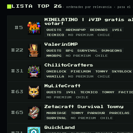
· ordenados por relevancia · pasa el 
LISTA TOP 26
MINELATINO | ¡VIP gratis a
votar!
#
5
QUESTS
ARENAPVP
BEDWARS
1VS1
TECNICO
NO PREMIUM
CHILE
ValerinSMP
▸ MOTD
#
22
QUESTS
RPG
SURVIVAL
DUNGEONS
▸ MINELATINO | ¡VIP GRATIS AL VOTAR!
Si estas b
MMORPG
NO PREMIUM
CHILE
diferente, entonces MineLatino Network es el ser
ChilitoCrafters
▸ MOTD
probar; contamos con una enorme variedad de moda
#
31
ONEBLOCK
PIXELMON
TOWNY
SKYBLOCK
▸ VALERINSMP
✨ ValerinSMP ✨Un servidor Surviva
VANILLA
NO PREMIUM
CHILE
no fuese suficiente, también implementamos actua
del survival clásico. Descubre mecánicas únicas,
contamos con eventos todos los fines de semana.
MyLifeCraft
▸ MOTD
una comunidad activa que hará tu experiencia dif
#
63
QUESTS
1VS1
TECNICO
TOWNY
FACTI
▸ CHILITOCRAFTERS
Survival - Oneblock - Pixelmo
NO PREMIUM
CHILE
UPTIME
PAÍS
99.6%
Chile
UPTIME
PAÍS
Zetacraft Survival Towny
96.0%
Chile
▸ MOTD
UPTIME
PAÍS
#
65
MARRIAGE
TOWNY
PARKOUR
PARCELAS
86.8%
Chile
▸ MYLIFECRAFT
🌿 ¡Bienvenido a MyLifeCraft!*🌿 
SURVIVAL
NO PREMIUM
CHILE
servidor… es un mundo vivo, en constante evoluci
QuickLand
▸ MOTD