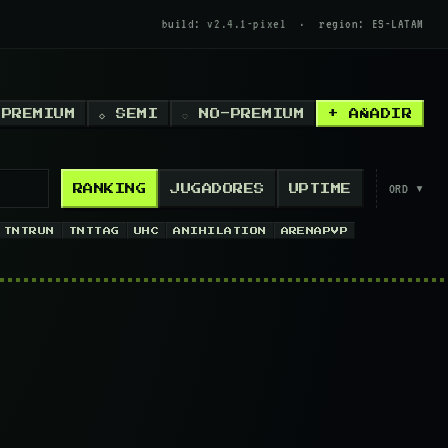
build:
v2.4.1-pixel
·
region: ES-LATAM
 PREMIUM
◇ SEMI
◌ NO-PREMIUM
+ AÑADIR
ORD ▾
RANKING
JUGADORES
UPTIME
TNTRUN
TNTTAG
UHC
ANIHILATION
ARENAPVP