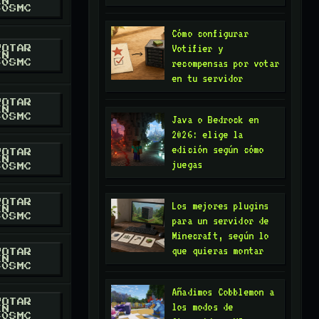
EN
40SMC
RESMC
ORD
Cómo configurar
BOOK
Votifier y
VOTAR
EN
recompensas por votar
40SMC
RESMC
en tu servidor
/ X
VOTAR
EN
RESMC
40SMC
Java o Bedrock en
TER / X
2026: elige la
edición según cómo
VOTAR
EN
juegas
40SMC
RESMC
TER / X
VOTAR
Los mejores plugins
EN
40SMC
para un servidor de
RESMC
Minecraft, según lo
ORD
que quieras montar
VOTAR
EN
40SMC
RESMC
ORD
Añadimos Cobblemon a
VOTAR
los modos de
EN
40SMC