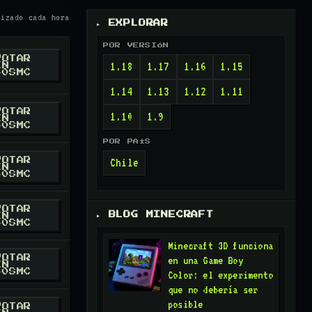
izado cada hora
▸ EXPLORAR
POR VERSIÓN
VOTAR
1.18
1.17
1.16
1.15
EN
40SMC
1.14
1.13
1.12
1.11
VOTAR
1.10
1.9
EN
40SMC
POR PAÍS
Chile
VOTAR
EN
40SMC
RESMC
TER / X
VOTAR
▸ BLOG MINECRAFT
EN
40SMC
RESMC
TER / X
Minecraft 3D funciona
VOTAR
en una Game Boy
EN
40SMC
Color: el experimento
RESMC
que no debería ser
ORD
posible
VOTAR