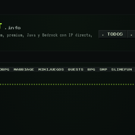
T
.info
um, premium, Java y Bedrock con IP directa,
▸ TODOS
★
ORPG
MARRIAGE
MINIJUEGOS
QUESTS
RPG
SMP
SLIMEFUN