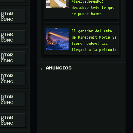
40servidoresMC:
RESMC
ORD
descubre todo lo que
se puede hacer
VOTAR
EN
40SMC
RESMC
ORD
El ganador del reto
VOTAR
de Minecraft Movie ya
EN
40SMC
tiene nombre: así
RESMC
llegará a la película
VOTAR
EN
40SMC
RESMC
▸ ANUNCIOS
ORD
VOTAR
EN
40SMC
RESMC
/ X
VOTAR
EN
40SMC
RESMC
ORD
VOTAR
EN
40SMC
RESMC
ORD