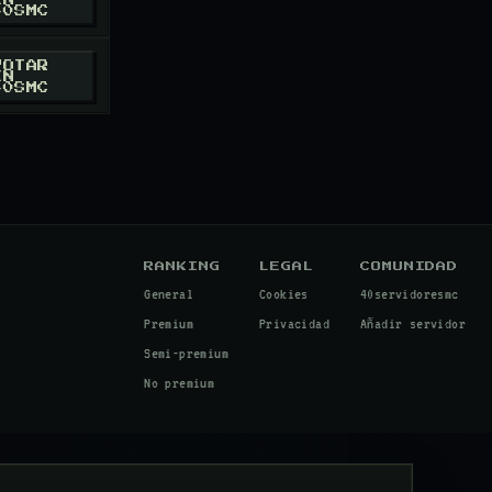
40SMC
RESMC
/ X
VOTAR
EN
40SMC
RESMC
/ X
RESMC
ORD
RESMC
RANKING
LEGAL
COMUNIDAD
General
Cookies
40servidoresmc
Premium
Privacidad
Añadir servidor
Semi-premium
No premium